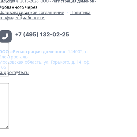
аль.
Copyright © 2015-2026, ООО «
Регистрация доменов
»
ированного через
(tele)
Пользовательское соглашение
·
Политика
ыш по адресу: г.
конфиденциальности
+7 (495) 132-02-25
ООО «Регистрация доменов»:
144002, г.
Электросталь,
Московская область, ул. Горького, д. 14, оф.
105
support@fe.ru