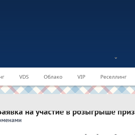
уги
Документы
Клиентам
Партнерам
Кон
Документы
Реквизиты
Клиентам
Па
Порядок р
нг
VDS
Облако
VIP
Реселлинг
доменами
а
Лицензии
Вопросы и
Служба по
Заявка на участие в розыгрыше при
доменами
Словарь т