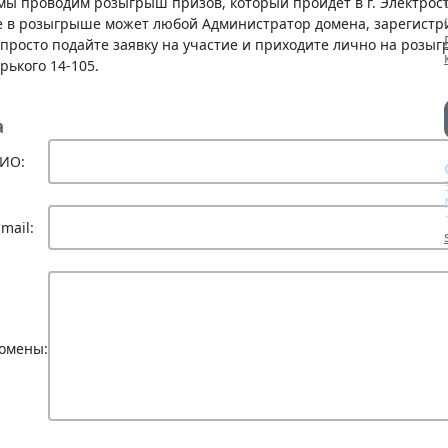
мы проводим розыгрыш призов, который пройдет в г. Электрост
е в розыгрыше может любой Администратор домена, зарегистр
о просто подайте заявку на участие и приходите лично на розыгр
рького 14-105.
а
ИО:
-mail:
омены: