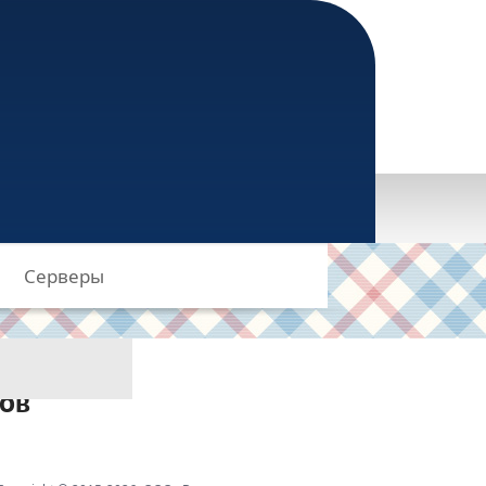
Войти
Регистрация
такты
ртнерам
Вакансии
аботы с
Серверы
 ответы
ддержки
зов
ерминов